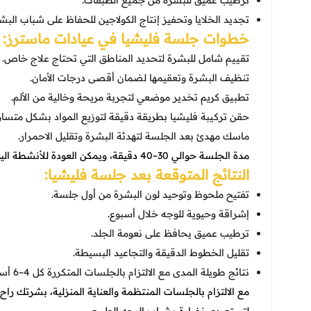
ترطيب عميق للبشرة من جميع الطبقات.
تجديد الخلايا وتحفيز إنتاج الكولاجين للحفاظ على شباب البش
خطوات جلسة فليشيا في عيادات ماسترز:
تقييم شامل للبشرة لتحديد المناطق التي تحتاج علاج خاص.
تنظيف البشرة وتعقيمها لضمان أقصى درجات الأمان.
تطبيق كريم تخدير موضعي لتجربة مريحة وخالية من الألم.
حقن تركيبة فليشيا بطريقة دقيقة لتوزيع المواد بشكل متسا
ماسك مهدئ بعد الجلسة لتهدئة البشرة وتقليل الاحمرار.
مدة الجلسة حوالي 30–40 دقيقة، ويمكن العودة للأنشطة اليومية مباشرة بدون أي توقف.
النتائج المتوقعة بعد جلسة فليشيا:
تفتيح ملحوظ وتوحيد لون البشرة من أول جلسة.
إشراقة وحيوية للوجه خلال أسبوع.
ترطيب عميق يحافظ على نعومة الجلد.
تقليل الخطوط الدقيقة والتجاعيد البسيطة.
نتائج طويلة المدى مع الالتزام بالجلسات المتكررة كل 4–6 أسابيع حسب نوع البشرة.
مع الالتزام بالجلسات المنتظمة والعناية المنزلية، بشرتك راح ت