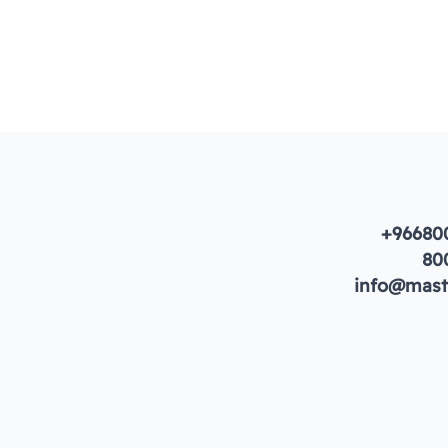
+96680
80
info@maste