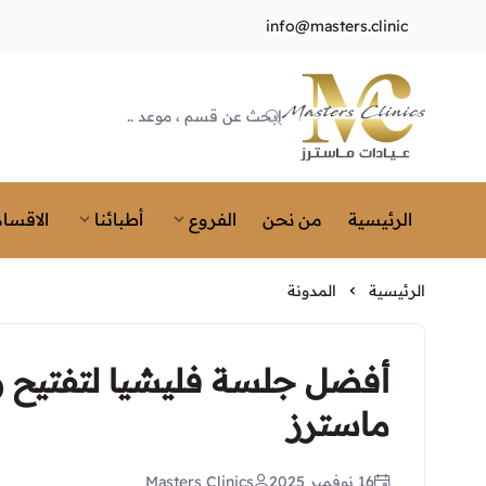
info@masters.clinic
Masters Clinics
الرئيسية
من نحن
الفروع
أطبائنا
الاقسام
الرئيسية
المدونة
أفضل جلسة فليشيا لتفتيح و
ماسترز
16 نوفمبر 2025
Masters Clinics