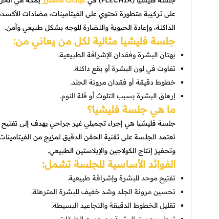
جلسة فليشيا (FLECHIA) في
عيادات ماسترز
بمكة هي الحل ا
على تركيبة متطورة تحتوي على الفيتامينات، مضادات الأكسدة، 
الداكنة، وإعادة الحيوية والنضارة للوجه بشكل طبيعي وآمن.
جلسة فليشيا مثالية لكل من يعاني من:
بهتان البشرة وفقدان الإشراقة الطبيعية.
تفاوت في لون البشرة أو بقع داكنة.
خطوط دقيقة أو فقدان مرونة الجلد.
إرهاق البشرة بسبب التلوث أو قلة النوم.
ما هي جلسة فليشيا؟
جلسة فليشيا هي إجراء تجميلي غير جراحي يهدف إلى تفتيح ال
تعتمد الجلسة على تقنية الحقن الدقيق لمزيج من الفيتامينات
وتحفيز إنتاج الكولاجين والإيلاستين الطبيعي.
الفوائد الأساسية للجلسة تشمل:
تفتيح موحد للبشرة وإشراقة طبيعية.
تحسين مرونة الجلد وشد خفيف للبشرة المترهلة.
تقليل الخطوط الدقيقة والتجاعيد البسيطة.