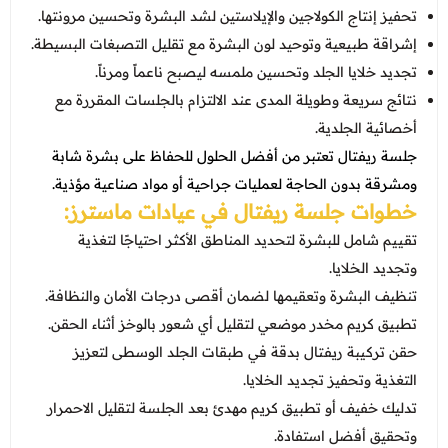
تحفيز إنتاج الكولاجين والإيلاستين لشد البشرة وتحسين مرونتها.
إشراقة طبيعية وتوحيد لون البشرة مع تقليل التصبغات البسيطة.
تجديد خلايا الجلد وتحسين ملمسه ليصبح ناعماً ومرناً.
نتائج سريعة وطويلة المدى عند الالتزام بالجلسات المقررة مع
أخصائية الجلدية.
جلسة ريفتال تعتبر من أفضل الحلول للحفاظ على بشرة شابة
ومشرقة بدون الحاجة لعمليات جراحية أو مواد صناعية مؤذية.
خطوات جلسة ريفتال في عيادات ماسترز:
تقييم شامل للبشرة لتحديد المناطق الأكثر احتياجًا لتغذية
وتجديد الخلايا.
تنظيف البشرة وتعقيمها لضمان أقصى درجات الأمان والنظافة.
تطبيق كريم مخدر موضعي لتقليل أي شعور بالوخز أثناء الحقن.
حقن تركيبة ريفتال بدقة في طبقات الجلد الوسطى لتعزيز
التغذية وتحفيز تجديد الخلايا.
تدليك خفيف أو تطبيق كريم مهدئ بعد الجلسة لتقليل الاحمرار
وتحقيق أفضل استفادة.