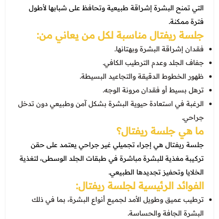
عروض العناية بالشعر
التي تمنح البشرة إشراقة طبيعية وتحافظ على شبابها لأطول
عروض جراحات التجميل
عروض الرجال
فترة ممكنة.
عروض قسم الطوارئ
جلسة ريفتال مناسبة لكل من يعاني من:
عروض المختبر
فقدان إشراقة البشرة وبهتانها.
جفاف الجلد وعدم الترطيب الكافي.
عروض الاشعة
ظهور الخطوط الدقيقة والتجاعيد البسيطة.
عروض الباطنة
ترهل بسيط أو فقدان مرونة الوجه.
الرغبة في استعادة حيوية البشرة بشكل آمن وطبيعي دون تدخل
عروض العظام
جراحي.
عروض الانف والاذن والحنجرة
ما هي جلسة ريفتال؟
جلسة ريفتال هي إجراء تجميلي غير جراحي يعتمد على حقن
عروض العلاج الطبيعي
تركيبة مغذية للبشرة مباشرة في طبقات الجلد الوسطى، لتغذية
الخلايا وتحفيز تجديدها الطبيعي.
الفوائد الرئيسية لجلسة ريفتال:
ترطيب عميق وطويل الأمد لجميع أنواع البشرة، بما في ذلك
البشرة الجافة والحساسة.