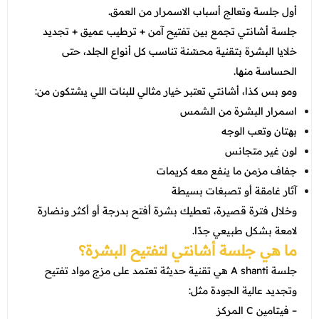
عروض العناية بالشعر
أول جلسة وتعالج أسباب الاسمرار من العمق.
عروض جراحات التجميل
عروض الرجال
جلسة أشانتي تجمع بين تفتيح آمن + ترطيب عميق + تجديد
عروض قسم الطوارئ
خلايا البشرة بتقنية محسّنة تناسب كل أنواع الجلد، حتى
عروض المختبر
الحساسة منها.
ومو بس كذا، أشانتي تعتبر خيار مثالي للبنات اللي يشتكون من:
عروض الاشعة
اسمرار البشرة من الشمس
عروض الباطنة
بهتان وتعب الوجه
لون غير متجانس
عروض العظام
جفاف مزمن ما ينفع معه كريمات
عروض الانف والاذن والحنجرة
آثار غامقة أو تصبغات بسيطة
وخلال فترة قصيرة، تعطيك بشرة أفتح بدرجة أو أكثر ونضارة
عروض العلاج الطبيعي
لامعة بشكل طبيعي جدًا.
ما هي جلسة أشانتي لتفتيح البشرة؟
جلسة A shanti هي تقنية حديثة تعتمد على مزج مواد تفتيح
وتجديد عالية الجودة مثل:
– فيتامين C المركز