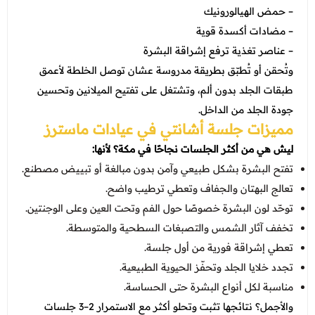
– حمض الهيالورونيك
– مضادات أكسدة قوية
– عناصر تغذية ترفع إشراقة البشرة
وتُحقن أو تُطبّق بطريقة مدروسة عشان توصل الخلطة لأعمق
طبقات الجلد بدون ألم، وتشتغل على تفتيح الميلانين وتحسين
جودة الجلد من الداخل.
مميزات جلسة أشانتي في عيادات ماسترز
ليش هي من أكثر الجلسات نجاحًا في مكة؟ لأنها:
تفتح البشرة بشكل طبيعي وآمن بدون مبالغة أو تبييض مصطنع.
تعالج البهتان والجفاف وتعطي ترطيب واضح.
توحّد لون البشرة خصوصًا حول الفم وتحت العين وعلى الوجنتين.
تخفف آثار الشمس والتصبغات السطحية والمتوسطة.
تعطي إشراقة فورية من أول جلسة.
تجدد خلايا الجلد وتحفّز الحيوية الطبيعية.
مناسبة لكل أنواع البشرة حتى الحساسة.
والأجمل؟ نتائجها تثبت وتحلو أكثر مع الاستمرار 2–3 جلسات