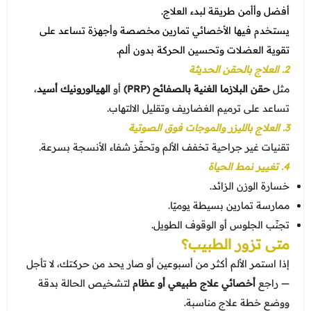
أفضل وأأمن طريقة لبدء العلاج.
يستخدم فيها الأخصائي تمارين مخصصة وأجهزة تساعد على
تقوية العضلات وتحسين الحركة بدون ألم.
2. العلاج بالحقن الحديثة
مثل
حقن البلازما الغنية بالصفائح (PRP)
أو
الهيالورونيك أسيد
،
تساعد على ترميم الغضاريف وتقليل الالتهاب.
3. العلاج بالليزر والموجات فوق الصوتية
تقنيات غير جراحية تخفف الألم وتحفّز شفاء الأنسجة بسرعة.
4. تغيير نمط الحياة
خسارة الوزن الزائد.
ممارسة تمارين بسيطة يوميًا.
تجنّب الجلوس أو الوقوف الطويل.
متى تزور الطبيب؟
إذا استمر الألم أكثر من أسبوعين أو صار يحد من حركتك، لا تأجل
— راجع
أخصائي علاج طبيعي أو عظام
لتشخيص الحالة بدقة
ووضع خطة علاج مناسبة.