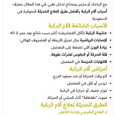
عروض العناية بالشعر
مع الراحة، أو مزمن ويحتاج تدخل طبي. في هذا المقال بنعرف
عروض جراحات التجميل
عروض الرجال
أسباب آلام الركبة
و
أفضل طرق العلاج الحديثة
المتوفرة في
عروض قسم الطوارئ
السعودية.
الأسباب الشائعة لآلام الركبة
عروض المختبر
خشونة الركبة
(تآكل الغضاريف): أكثر سبب شائع بعد عمر الـ 40.
عروض الاشعة
الإصابات الرياضية
مثل تمزق الأربطة أو الغضروف الهلالي.
عروض الباطنة
زيادة الوزن
اللي تضغط على المفصل.
قلة الحركة أو الجلوس لفترات طويلة.
عروض العظام
الالتهابات المزمنة
في المفصل.
عروض الانف والاذن والحنجرة
أعراض آلام الركبة
ألم وقت الحركة أو عند صعود الدرج.
عروض العلاج الطبيعي
تيبّس أو ثقل في المفصل.
تورّم خفيف أو حرارة في الركبة.
صوت “طقطقة” أثناء المشي أو الحركة.
الطرق الحديثة لعلاج آلام الركبة
1. العلاج الطبيعي وإعادة التأهيل