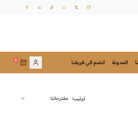
0
ا
المدونة
انضم الي فريقنا
ترتيب: