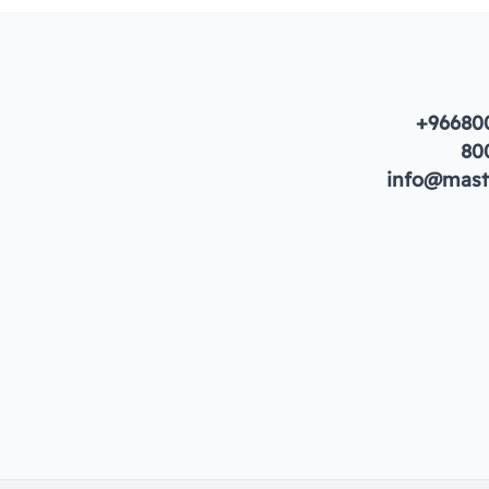
+96680
80
info@maste