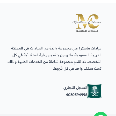
غفران منكابو
مكة المكرمة
ensaf ali
عيادات ماسترز هي مجموعة رائدة من العيادات في المملكة
مكة المكرمة
العربية السعودية، ملتزمون بتقديم رعاية استثنائية في كل
التخصصات. نقدم مجموعة شاملة من الخدمات الطبية و ذلك
تحت سقف واحد في كل فروعنا
جوري الاحمدي
مكة المكرمة
السجل التجاري
4030594998
انوار عمر
مكة