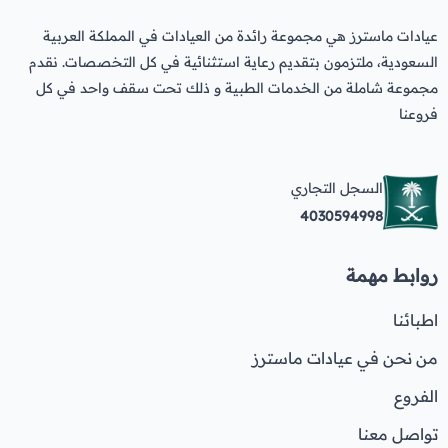
عروض العناية بالشعر
عروض جراحات التجميل
عيادات ماسترز هي مجموعة رائدة من العيادات في المملكة العربية
عروض الرجال
عروض قسم الطوارئ
السعودية، ملتزمون بتقديم رعاية استثنائية في كل التخصصات. نقدم
مجموعة شاملة من الخدمات الطبية و ذلك تحت سقف واحد في كل
عروض المختبر
فروعنا
عروض الاشعة
عروض الباطنة
السجل التجاري
4030594998
عروض العظام
عروض الانف والاذن والحنجرة
روابط مهمة
عروض العلاج الطبيعي
اطبائنا
من نحن في عيادات ماسترز
الفروع
تواصل معنا