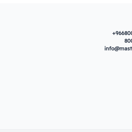
+96680
80
info@maste