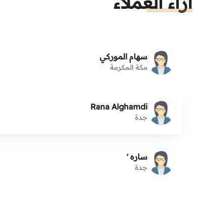
آراء العملاء
سهام الموركي
مكة المكرمة
Rana Alghamdi
جدة
ساره '
جدة
هند الحربي
مكة