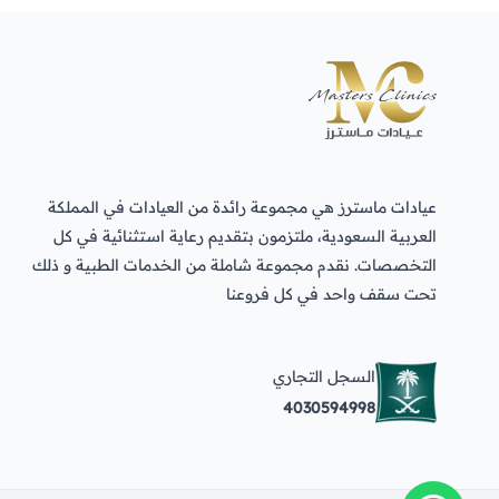
ماجد العتيبي
الرياض
لمى الشريف
عيادات ماسترز هي مجموعة رائدة من العيادات في المملكة
الجموم
العربية السعودية، ملتزمون بتقديم رعاية استثنائية في كل
التخصصات. نقدم مجموعة شاملة من الخدمات الطبية و ذلك
تحت سقف واحد في كل فروعنا
وجيهه اسماعيل
الشعبة
السجل التجاري
4030594998
غازي القرشي
مكة المكرمة