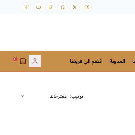
0
ا
المدونة
انضم الي فريقنا
ترتيب: