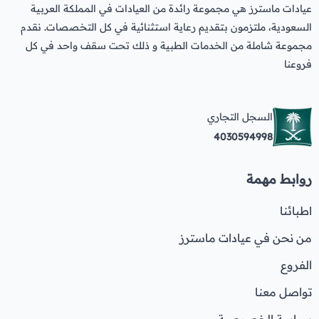
عروض قسم الطوارئ
عيادات ماسترز هي مجموعة رائدة من العيادات في المملكة العربية
السعودية، ملتزمون بتقديم رعاية استثنائية في كل التخصصات. نقدم
عروض المختبر
مجموعة شاملة من الخدمات الطبية و ذلك تحت سقف واحد في كل
عروض الاشعة
فروعنا
عروض الباطنة
عروض العظام
السجل التجاري
4030594998
عروض الانف والاذن والحنجرة
عروض العلاج الطبيعي
روابط مهمة
اطبائنا
من نحن في عيادات ماسترز
الفروع
تواصل معنا