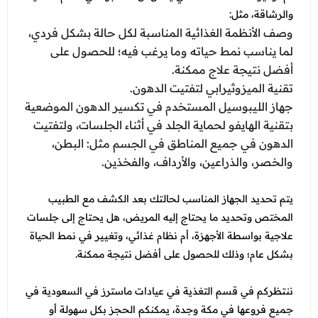
عروض العناية بالشعر
عروض جراحات التجميل
والرشاقة، مثل:
عروض الرجال
وصف الأنظمة الغذائية المناسبة لكل حالة بشكل فردي،
عروض قسم الطوارئ
لما يناسب نمط حياته وما يرغب فيه؛ للحصول على
أفضل نتيجة علاج ممكنة.
عروض المختبر
تقنية الميزوثيرابي لتفتيت الدهون.
عروض الاشعة
جهاز الليبوسيل المستخدم في تكسير الدهون الموضعية
بتقنية الهايفو لحماية الجلد في أثناء الجلسات، ولتفتيت
عروض الباطنة
الدهون في جميع المناطق في الجسم مثل: البطن،
عروض العظام
والخصر، والذراعين، والأرداف، والفخذين.
عروض الانف والاذن والحنجرة
يتم تحديد الجهاز المناسب لحالتك بعد الكشف مع الطبيب
عروض العلاج الطبيعي
المختص وتحديد ما يحتاج إليه المريض، هل يحتاج إلى جلسات
علاجية بواسطة الأجهزة، أم نظام غذائي، وتغيير في نمط الحياة
بشكل عام؛ وذلك للحصول على أفضل نتيجة ممكنة.
ننتظركم في قسم التغذية في عيادات ماسترز في السعودية في
جميع فروعها في مكة وجدة، يمكنكم الحجز بكل سهولة أو