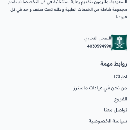
السعودية، ملتزمون بتقديم رعاية استثنائية في كل التخصصات. نقدم
مجموعة شاملة من الخدمات الطبية و ذلك تحت سقف واحد في كل
فروعنا
السجل التجاري
4030594998
روابط مهمة
اطبائنا
من نحن في عيادات ماسترز
الفروع
تواصل معنا
سياسة الخصوصية