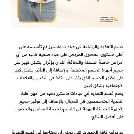
التغذية
جدة - أبحر
الاسنان
عرض الكل
اتصل بنا
الطائف - شارع قريش
النساء والتوليد والتجميل النسائي
عروض الجلدية والتجميل
المدونة
الطب العام و طب الطواري
عرض الكل
عروض زوايا مكة
قسم التغذية والرشاقة في عيادات ماسترز تم تأسيسه على
انضم الي فريقنا
الطب الاتصالي و الطب المنزلي
عروض الفيلر و البوتكس
عروض التغذية
أعلى مستوى؛ لحصول المريض على حياة صحية خالية من أي
الباطنة
أمراض خاصةً السمنة والنحافة، اللذان يؤثران بشكل كبير على
عروض نضارة البشرة
عرض الكل
عروض النساء والتوليد والتجميل النسائي
جميع أجهزة الجسم المختلفة، بالإضافة إلى التأثير بشكل كبير
الانف والاذن
عروض المناسبات
عروض الاسنان
باقات متابعات ابر التنحيف
على مظهر الجسم الذي يؤثر على الثقة في النفس والعلاقات
العظام
الاجتماعية بشكل كبير.
عروض الصيف المميزة
عروض الطب العام
يضم قسم التغذية في عيادات ماسترز نخبة من أمهر أطباء
الاطفال
عروض البيكو واي
التغذية المتخصصين في المجال، بالإضافة إلى توفير جميع
عرض الكل
خدمات المختبر
الأجهزة الحديثة المهمة في القسم، لخدمة المرضى والحصول
عروض الليزر
فحوصات العمالة الوافدة
على أفضل النتائج.
الاشعة
عروض العناية بالبشرة
باقات متابعة ابر التنحيف
تم توفير كافة الخدمات التي يمكن أن تحتاجها في قسم التغذية