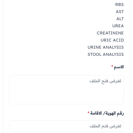
عروض العناية بالشعر
RBS
عروض جراحات التجميل
AST
عروض الرجال
عروض قسم الطوارئ
ALT
UREA
عروض المختبر
CREATININE
URIC ACID
عروض الاشعة
URINE ANALYSIS
عروض الباطنة
STOOL ANALYSIS
عروض العظام
الاسم
*
عروض الانف والاذن والحنجرة
عروض العلاج الطبيعي
رقم الهوية/ الاقامة
*