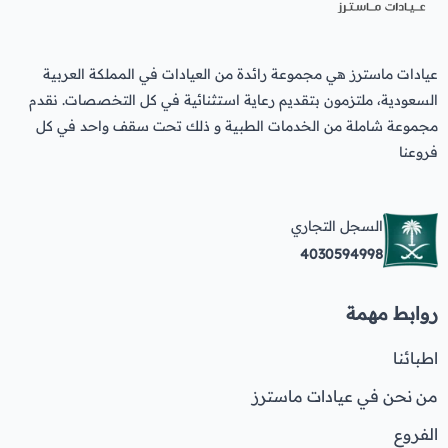
عروض العناية بالشعر
عروض جراحات التجميل
عروض الرجال
عروض قسم الطوارئ
عيادات ماسترز هي مجموعة رائدة من العيادات في المملكة العربية
عروض المختبر
السعودية، ملتزمون بتقديم رعاية استثنائية في كل التخصصات. نقدم
مجموعة شاملة من الخدمات الطبية و ذلك تحت سقف واحد في كل
عروض الاشعة
فروعنا
عروض الباطنة
عروض العظام
السجل التجاري
4030594998
عروض الانف والاذن والحنجرة
عروض العلاج الطبيعي
روابط مهمة
اطبائنا
من نحن في عيادات ماسترز
الفروع