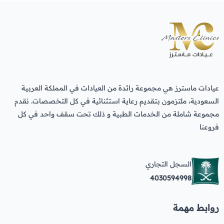
عيادات ماسترز هي مجموعة رائدة من العيادات في المملكة العربية
السعودية، ملتزمون بتقديم رعاية استثنائية في كل التخصصات. نقدم
مجموعة شاملة من الخدمات الطبية و ذلك تحت سقف واحد في كل
فروعنا
السجل التجاري
4030594998
روابط مهمة