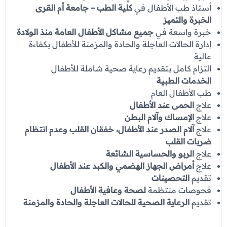
عروض العناية بالشعر
أستاذ طب الأطفال في
كلية الطب – جامعة أم القرى
عروض جراحات التجميل
الخبرة والتميز
عروض الرجال
عروض قسم الطوارئ
خبرة واسعة في
جميع مشاكل الأطفال العامة منذ الولادة
إدارة الحالات العاجلة والحادة والمزمنة للأطفال بكفاءة
عروض المختبر
عالية
التزام كامل بتقديم رعاية صحية شاملة للأطفال
عروض الاشعة
الخدمات الطبية
عروض الباطنة
طب الأطفال العام
علاج
الحمى عند الأطفال
عروض العظام
علاج
الإمساك وآلام البطن
علاج
آلام الصدر عند الأطفال، خفقان القلب وعدم انتظام
عروض الانف والاذن والحنجرة
ضربات القلب
عروض العلاج الطبيعي
علاج
الربو والحساسية الشائعة
علاج
أمراض الجهاز الهضمي والكبد عند الأطفال
تقديم
التحصينات
فحوصات منتظمة
لصحة وعافية الأطفال
تقديم
الرعاية الصحية للحالات العاجلة والحادة والمزمنة