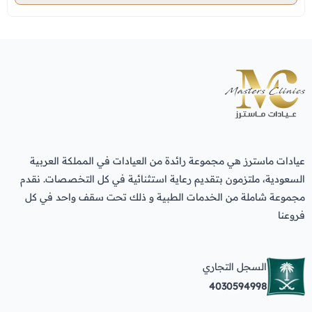
عيادات ماسترز هي مجموعة رائدة من العيادات في المملكة العربية
السعودية، ملتزمون بتقديم رعاية استثنائية في كل التخصصات. نقدم
مجموعة شاملة من الخدمات الطبية و ذلك تحت سقف واحد في كل
فروعنا
السجل التجاري
4030594998