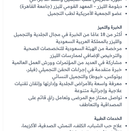
عروض العناية بالشعر
عروض جراحات التجميل
دبلومة الليزر – المعهد القومي لليزر (جامعة القاهرة)
عروض الرجال
عضو الجمعية الأمريكية لطب التجميل
عروض قسم الطوارئ
الخبرة والتميز
عروض المختبر
أكثر من 18 عامًا من الخبرة في مجال الجلدية والتجميل
عروض الاشعة
والليزر بالمملكة العربية السعودية
مرخصة من الهيئة السعودية للتخصصات الصحية
عروض الباطنة
والترخيص الإضافي لممارسات الليزر
مشاركة في العديد من المؤتمرات وورش العمل العالمية
عروض العظام
خبرة متقدمة في إجراءات الحقن التجميلي (فيلر،
عروض الانف والاذن والحنجرة
بوتوكس، خيوط) والتجميل النسائي
معرفة واسعة بالأمراض الجلدية وإدارتها وإتقان تقنيات
عروض العلاج الطبيعي
علاجية وإجرائية متنوعة
تواصل ممتاز مع المرضى وتعامل راقٍ قائم على
المصداقية والتعاطف
الخدمات الطبية
علاج حب الشباب، الكلف، النمش، الصدفية، الأكزيما،