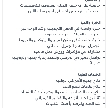
عروض العناية بالشعر
عروض جراحات التجميل
حاصلة على ترخيص الهيئة السعودية للتخصصات
عروض الرجال
الصحية والترخيص الإضافي لممارسات الليزر
عروض قسم الطوارئ
الخبرة والتميز
عروض المختبر
خبرة واسعة في الحقن التجميلية وشد الوجه غير
عروض الاشعة
الجراحي بالمملكة العربية السعودية
خبرة متقدمة في حقن الفيلر والبوتوكس والخيوط
عروض الباطنة
لتجميل الوجه والتجميل النسائي
مشاركة في مؤتمرات وورش عمل عالمية
عروض العظام
تواصل مميز مع المرضى وتقديم رعاية جلدية وتجميلية
عروض الانف والاذن والحنجرة
شاملة
عروض العلاج الطبيعي
الخدمات الطبية
علاج جميع الأمراض الجلدية
علاج علامات تقدم العمر
علاج حب الشباب والكلف والنمش بأحدث التقنيات
تقشير الجلد بأنواعه والتقشير الكيميائي
شد الجلد والرقبة بأحدث التقنيات