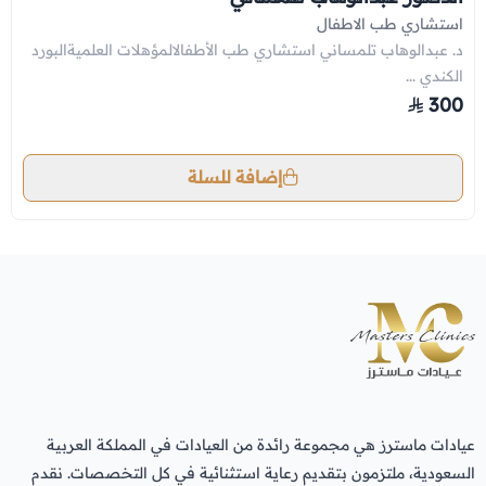
استشاري طب الاطفال
د. عبدالوهاب تلمساني استشاري طب الأطفالالمؤهلات العلميةالبورد
الكندي ...
300
إضافة للسلة
عيادات ماسترز هي مجموعة رائدة من العيادات في المملكة العربية
السعودية، ملتزمون بتقديم رعاية استثنائية في كل التخصصات. نقدم