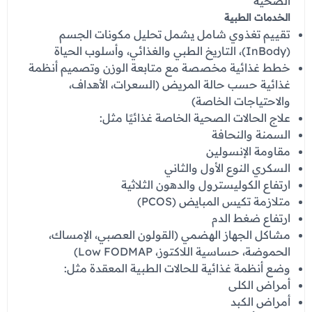
الصحية
عروض العناية بالشعر
عروض جراحات التجميل
الخدمات الطبية
عروض الرجال
تقييم تغذوي شامل يشمل تحليل مكونات الجسم
عروض قسم الطوارئ
(InBody)، التاريخ الطبي والغذائي، وأسلوب الحياة
خطط غذائية مخصصة مع متابعة الوزن وتصميم أنظمة
عروض المختبر
غذائية حسب حالة المريض (السعرات، الأهداف،
عروض الاشعة
والاحتياجات الخاصة)
علاج الحالات الصحية الخاصة غذائيًا مثل:
عروض الباطنة
السمنة والنحافة
مقاومة الإنسولين
عروض العظام
السكري النوع الأول والثاني
عروض الانف والاذن والحنجرة
ارتفاع الكوليسترول والدهون الثلاثية
متلازمة تكيس المبايض (PCOS)
عروض العلاج الطبيعي
ارتفاع ضغط الدم
مشاكل الجهاز الهضمي (القولون العصبي، الإمساك،
الحموضة، حساسية اللاكتوز، Low FODMAP)
وضع أنظمة غذائية للحالات الطبية المعقدة مثل:
أمراض الكلى
أمراض الكبد