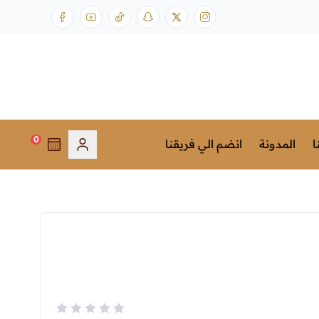
0
ا
المدونة
انضم الي فريقنا