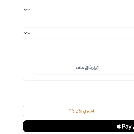
إرفاق ملف
لملف هنا
ض
اشتري الآن