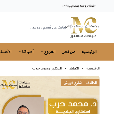
info@masters.clinic
Masters Clinics
الرئيسية
من نحن
الفروع
أطبائنا
الاقسام
الرئيسية
الاطباء
الدكتور محمد حرب
الطائف - شارع قريش